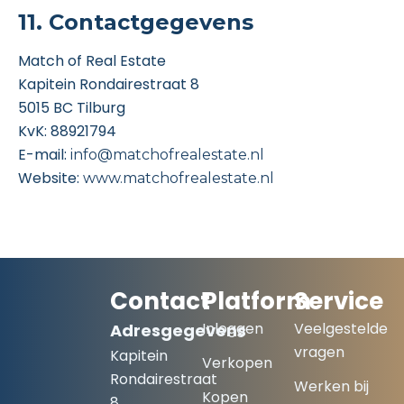
11. Contactgegevens
Match of Real Estate
Kapitein Rondairestraat 8
5015 BC Tilburg
KvK: 88921794
E-mail:
info@matchofrealestate.nl
Website:
www.matchofrealestate.nl
Contact
Platform
Service
Inloggen
Veelgestelde
Adresgegevens
vragen
Kapitein
Verkopen
Rondairestraat
Werken bij
Kopen
8