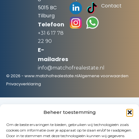
Contact
5015 BC
Tilburg
Telefoon
+31 6 17 78
22 90
E-
mailadres
info@matchofrealestate.nl
© 2026 - www.matchofrealestate.nl
Algemene voorwaarden
Privacyverklaring
Vastgoed verkopen
Beheer toestemming
Bedrijfspand verkopen
Om de beste ervaringen te bieden, gebruiken wij technologieën zoals
Verhuurde woning verkopen
cookies om informatie over je apparaat op te slaan en/of te raadplegen.
Bedrijfshal of loods verkopen
Door in te stemmen met deze technologieën kunnen wij gegevens